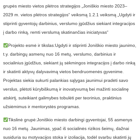
grupės miesto vietos plėtros strategijos „Joniškio miesto 2023–
2029 m. vietos plėtros strategijos“ veiksmą 1.2.1 veiksmą „Ugdyti ir
stiprinti gyventojų darbinius, verslumo įgūdžius siekiant integracijos
į darbo rinką, remti verslumą skatinančias iniciatyvas“
Projekto esmė ir tikslas:Ugdyti ir stiprinti Joniškio miesto jaunimo,
t.y. darbingų asmenų nuo 16 metų, verslumo, darbinius ir
socialinius įgūdžius, siekiant jų sėkmingos integracijos į darbo rinką
ir skatinti aktyvų dalyvavimą vietos bendruomenės gyvenime.
Projektas siekia sukurti palankias sąlygas jaunimui pradėti savo
verslus, plėtoti kūrybiškumą ir inovatyvumą bei mažinti socialinę
atskirtį, suteikiant galimybes tobulėti per teorinius, praktinius
užsiėmimus ir mentorystės programas.
Tikslinė grupė:Joniškio miesto darbingi gyventojai, 55 asmenys
nuo 16 metų. Jaunimas, ypač iš socialinės rizikos šeimų, dažnai
susiduria su motyvacijos stoka ir izoliacija, todėl svarbu skatinti jų