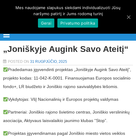
Mes naudojame slapukus siekdami individualizuoti Jūsų
naršymo patirtį ir Jums rodomą turinį
Gerai
Privatumo politika
„Joniškyje Augink Savo Ateitį“
POSTED ON
31 RUGPJŪČIO, 2025
Pradedamas įgyvendinti projektas „Joniškyje Augink Savo Ateitį“,
projekto kodas: 11-042-K-0001. Finansuojamas Europos socialinio
fondo+, LR biudžeto ir Joniškio rajono savivaldybės lėšomis.
Vykdytojas: VšĮ Nacionalinių ir Europos projektų valdymas
Partneriai: Joniškio rajono švietimo centras, Joniškio verslininkų
asociacija, Aktyvaus laisvalaikio jaunimo klubas “Stop”.
Projektas įgyvendinamas pagal Joniškio miesto vietos veiklos