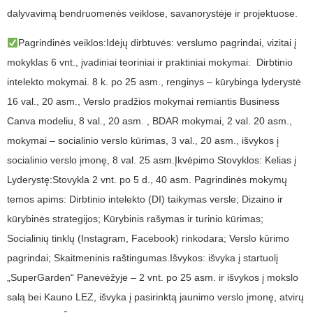
dalyvavimą bendruomenės veiklose, savanorystėje ir projektuose.
Pagrindinės veiklos:Idėjų dirbtuvės: verslumo pagrindai, vizitai į
mokyklas 6 vnt., įvadiniai teoriniai ir praktiniai mokymai: Dirbtinio
intelekto mokymai. 8 k. po 25 asm., renginys – kūrybinga lyderystė
16 val., 20 asm., Verslo pradžios mokymai remiantis Business
Canva modeliu, 8 val., 20 asm. , BDAR mokymai, 2 val. 20 asm.,
mokymai – socialinio verslo kūrimas, 3 val., 20 asm., išvykos į
socialinio verslo įmonę, 8 val. 25 asm.Įkvėpimo Stovyklos: Kelias į
Lyderystę:Stovykla 2 vnt. po 5 d., 40 asm. Pagrindinės mokymų
temos apims: Dirbtinio intelekto (DI) taikymas versle; Dizaino ir
kūrybinės strategijos; Kūrybinis rašymas ir turinio kūrimas;
Socialinių tinklų (Instagram, Facebook) rinkodara; Verslo kūrimo
pagrindai; Skaitmeninis raštingumas.Išvykos: išvyka į startuolį
„SuperGarden“ Panevėžyje – 2 vnt. po 25 asm. ir išvykos į mokslo
salą bei Kauno LEZ, išvyka į pasirinktą jaunimo verslo įmonę, atvirų