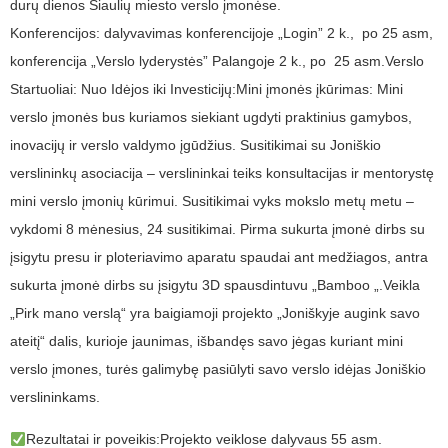
durų dienos Šiaulių miesto verslo įmonėse.
Konferencijos: dalyvavimas konferencijoje „Login” 2 k., po 25 asm,
konferencija „Verslo lyderystės” Palangoje 2 k., po 25 asm.Verslo
Startuoliai: Nuo Idėjos iki Investicijų:Mini įmonės įkūrimas: Mini
verslo įmonės bus kuriamos siekiant ugdyti praktinius gamybos,
inovacijų ir verslo valdymo įgūdžius. Susitikimai su Joniškio
verslininkų asociacija – verslininkai teiks konsultacijas ir mentorystę
mini verslo įmonių kūrimui. Susitikimai vyks mokslo metų metu –
vykdomi 8 mėnesius, 24 susitikimai. Pirma sukurta įmonė dirbs su
įsigytu presu ir ploteriavimo aparatu spaudai ant medžiagos, antra
sukurta įmonė dirbs su įsigytu 3D spausdintuvu „Bamboo „.Veikla
„Pirk mano verslą“ yra baigiamoji projekto „Joniškyje augink savo
ateitį“ dalis, kurioje jaunimas, išbandęs savo jėgas kuriant mini
verslo įmones, turės galimybę pasiūlyti savo verslo idėjas Joniškio
verslininkams.
Rezultatai ir poveikis:Projekto veiklose dalyvaus 55 asm.